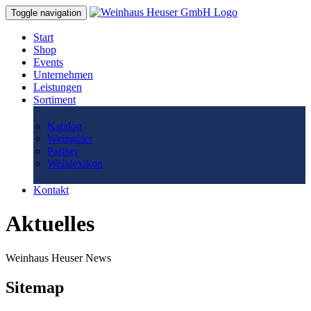
Toggle navigation
Start
Shop
Events
Unternehmen
Leistungen
Sortiment
Katalog
Weingüter
Partner
Weinlexikon
Kontakt
Aktuelles
Weinhaus Heuser News
Sitemap