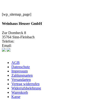
[wp_sitemap_page]
Weinhaus Heuser GmbH
Zur Dornheck 8
35764 Sinn-Fleisbach
Telefon:
02772 575580
Email:
info@weinhaus-heuser.de
AGB
Datenschutz
Impressum
Zahlungsarten
Versandarten
Vertrag widerrufen
Widerrufsbelehrung
Warenkorb
Kasse