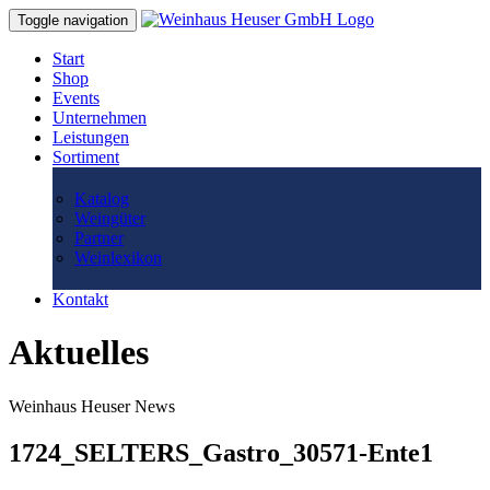
Toggle navigation
Start
Shop
Events
Unternehmen
Leistungen
Sortiment
Katalog
Weingüter
Partner
Weinlexikon
Kontakt
Aktuelles
Weinhaus Heuser News
1724_SELTERS_Gastro_30571-Ente1