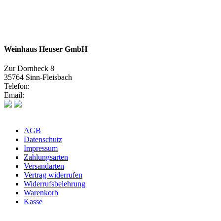
Weinhaus Heuser GmbH
Zur Dornheck 8
35764 Sinn-Fleisbach
Telefon:
02772 575580
Email:
info@weinhaus-heuser.de
AGB
Datenschutz
Impressum
Zahlungsarten
Versandarten
Vertrag widerrufen
Widerrufsbelehrung
Warenkorb
Kasse