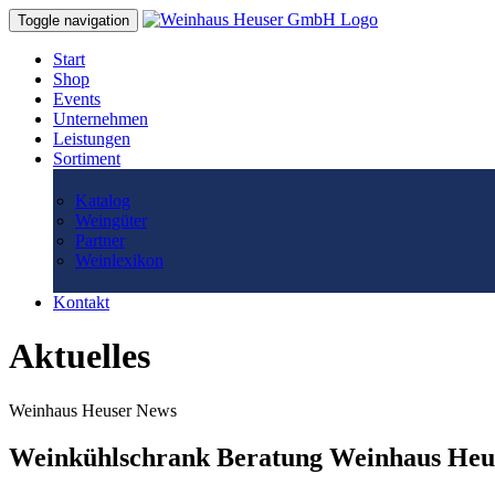
Toggle navigation
Start
Shop
Events
Unternehmen
Leistungen
Sortiment
Katalog
Weingüter
Partner
Weinlexikon
Kontakt
Aktuelles
Weinhaus Heuser News
Weinkühlschrank Beratung Weinhaus Heu