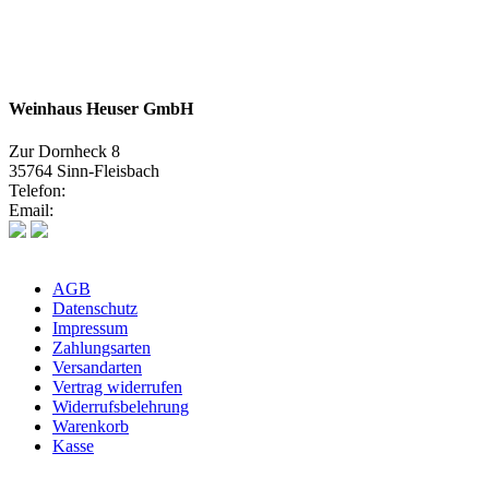
Weinhaus Heuser GmbH
Zur Dornheck 8
35764 Sinn-Fleisbach
Telefon:
02772 575580
Email:
info@weinhaus-heuser.de
AGB
Datenschutz
Impressum
Zahlungsarten
Versandarten
Vertrag widerrufen
Widerrufsbelehrung
Warenkorb
Kasse