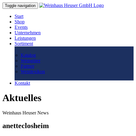
Toggle navigation
Start
Shop
Events
Unternehmen
Leistungen
Sortiment
Katalog
Weingüter
Partner
Weinlexikon
Kontakt
Aktuelles
Weinhaus Heuser News
anetteclosheim