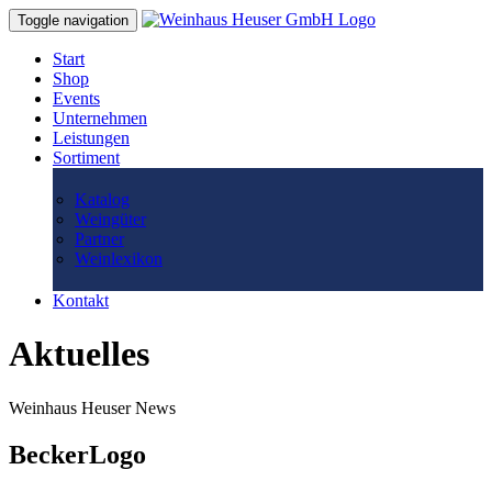
Toggle navigation
Start
Shop
Events
Unternehmen
Leistungen
Sortiment
Katalog
Weingüter
Partner
Weinlexikon
Kontakt
Aktuelles
Weinhaus Heuser News
BeckerLogo