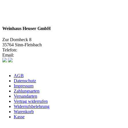
Weinhaus Heuser GmbH
Zur Dornheck 8
35764 Sinn-Fleisbach
Telefon:
02772 575580
Email:
info@weinhaus-heuser.de
AGB
Datenschutz
Impressum
Zahlungsarten
Versandarten
Vertrag widerrufen
Widerrufsbelehrung
Warenkorb
Kasse