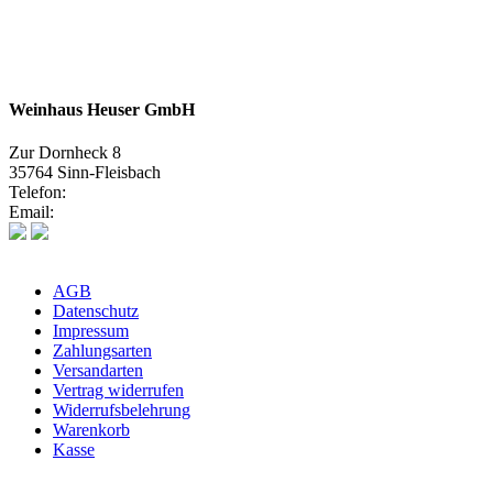
Weinhaus Heuser GmbH
Zur Dornheck 8
35764 Sinn-Fleisbach
Telefon:
02772 575580
Email:
info@weinhaus-heuser.de
AGB
Datenschutz
Impressum
Zahlungsarten
Versandarten
Vertrag widerrufen
Widerrufsbelehrung
Warenkorb
Kasse