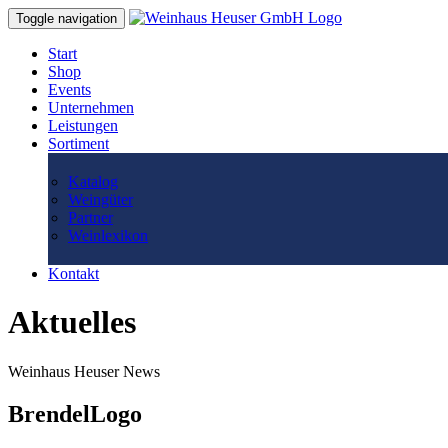
Toggle navigation
Start
Shop
Events
Unternehmen
Leistungen
Sortiment
Katalog
Weingüter
Partner
Weinlexikon
Kontakt
Aktuelles
Weinhaus Heuser News
BrendelLogo