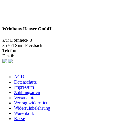
Weinhaus Heuser GmbH
Zur Dornheck 8
35764 Sinn-Fleisbach
Telefon:
02772 575580
Email:
info@weinhaus-heuser.de
AGB
Datenschutz
Impressum
Zahlungsarten
Versandarten
Vertrag widerrufen
Widerrufsbelehrung
Warenkorb
Kasse