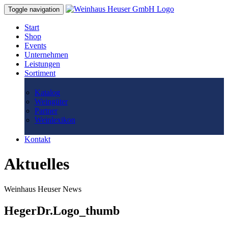
Toggle navigation
Start
Shop
Events
Unternehmen
Leistungen
Sortiment
Katalog
Weingüter
Partner
Weinlexikon
Kontakt
Aktuelles
Weinhaus Heuser News
HegerDr.Logo_thumb