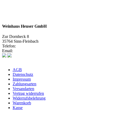
Weinhaus Heuser GmbH
Zur Dornheck 8
35764 Sinn-Fleisbach
Telefon:
02772 575580
Email:
info@weinhaus-heuser.de
AGB
Datenschutz
Impressum
Zahlungsarten
Versandarten
Vertrag widerrufen
Widerrufsbelehrung
Warenkorb
Kasse