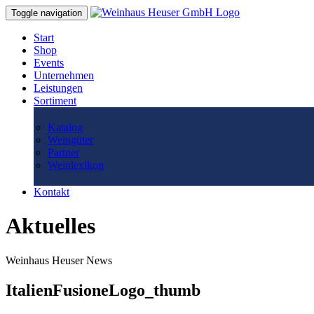
Toggle navigation
Start
Shop
Events
Unternehmen
Leistungen
Sortiment
Katalog
Weingüter
Partner
Weinlexikon
Kontakt
Aktuelles
Weinhaus Heuser News
ItalienFusioneLogo_thumb