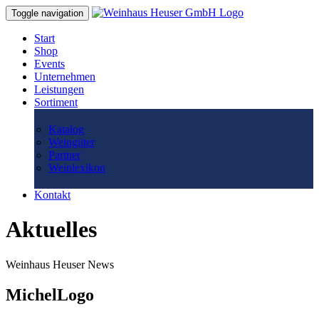
Toggle navigation
Start
Shop
Events
Unternehmen
Leistungen
Sortiment
Katalog
Weingüter
Partner
Weinlexikon
Kontakt
Aktuelles
Weinhaus Heuser News
MichelLogo