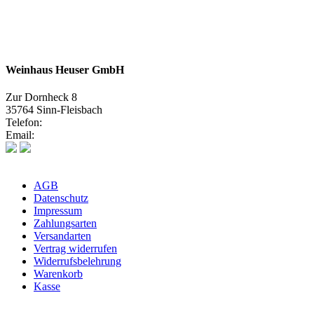
Weinhaus Heuser GmbH
Zur Dornheck 8
35764 Sinn-Fleisbach
Telefon:
02772 575580
Email:
info@weinhaus-heuser.de
AGB
Datenschutz
Impressum
Zahlungsarten
Versandarten
Vertrag widerrufen
Widerrufsbelehrung
Warenkorb
Kasse