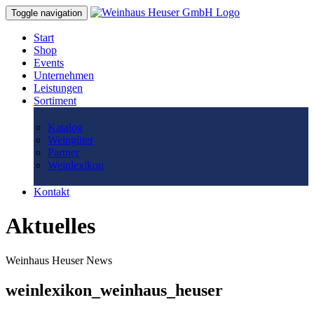
Toggle navigation
Start
Shop
Events
Unternehmen
Leistungen
Sortiment
Katalog
Weingüter
Partner
Weinlexikon
Kontakt
Aktuelles
Weinhaus Heuser News
weinlexikon_weinhaus_heuser