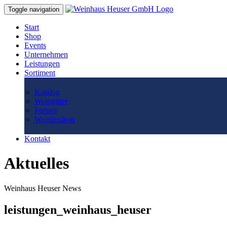
Toggle navigation
Start
Shop
Events
Unternehmen
Leistungen
Sortiment
Katalog
Weingüter
Partner
Weinlexikon
Kontakt
Aktuelles
Weinhaus Heuser News
leistungen_weinhaus_heuser