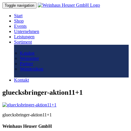
Toggle navigation
Start
Shop
Events
Unternehmen
Leistungen
Sortiment
Katalog
Weingüter
Partner
Weinlexikon
Kontakt
gluecksbringer-aktion11+1
gluecksbringer-aktion11+1
Weinhaus Heuser GmbH