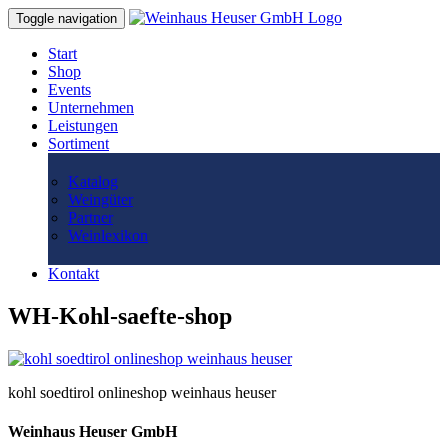
Toggle navigation
Start
Shop
Events
Unternehmen
Leistungen
Sortiment
Katalog
Weingüter
Partner
Weinlexikon
Kontakt
WH-Kohl-saefte-shop
kohl soedtirol onlineshop weinhaus heuser
Weinhaus Heuser GmbH