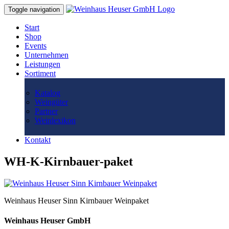
Toggle navigation
Start
Shop
Events
Unternehmen
Leistungen
Sortiment
Katalog
Weingüter
Partner
Weinlexikon
Kontakt
WH-K-Kirnbauer-paket
Weinhaus Heuser Sinn Kirnbauer Weinpaket
Weinhaus Heuser GmbH