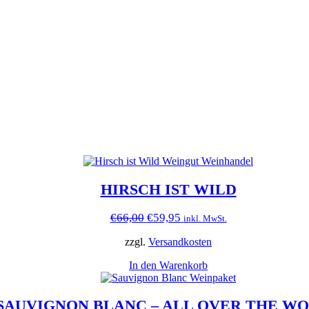
HIRSCH IST WILD
Ursprünglicher
Aktueller
€
66,00
€
59,95
inkl. MwSt.
Preis
Preis
war:
ist:
zzgl.
Versandkosten
€66,00
€59,95.
In den Warenkorb
SAUVIGNON BLANC – ALL OVER THE W