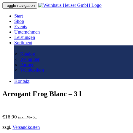
Toggle navigation
Start
Shop
Events
Unternehmen
Leistungen
Sortiment
Katalog
Weingüter
Partner
Weinlexikon
Kontakt
Arrogant Frog Blanc – 3 l
€
16,90
inkl. MwSt.
zzgl.
Versandkosten