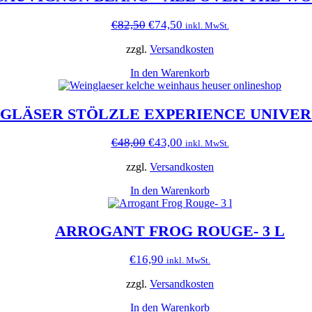
Ursprünglicher
Aktueller
€
82,50
€
74,50
inkl. MwSt.
Preis
Preis
war:
ist:
zzgl.
Versandkosten
€82,50
€74,50.
In den Warenkorb
GLÄSER STÖLZLE EXPERIENCE UNIVE
Ursprünglicher
Aktueller
€
48,00
€
43,00
inkl. MwSt.
Preis
Preis
war:
ist:
zzgl.
Versandkosten
€48,00
€43,00.
In den Warenkorb
ARROGANT FROG ROUGE- 3 L
€
16,90
inkl. MwSt.
zzgl.
Versandkosten
In den Warenkorb