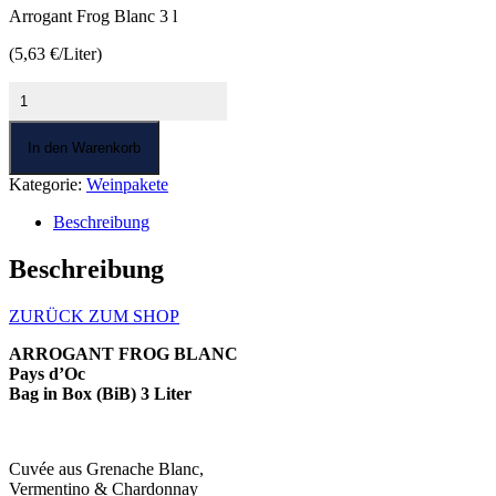
Arrogant Frog Blanc 3 l
(5,63 €/Liter)
Arrogant
Frog
Blanc
In den Warenkorb
-
3
Kategorie:
Weinpakete
l
Menge
Beschreibung
Beschreibung
ZURÜCK ZUM SHOP
ARROGANT FROG BLANC
Pays d’Oc
Bag in Box (BiB) 3 Liter
Cuvée aus Grenache Blanc,
Vermentino & Chardonnay