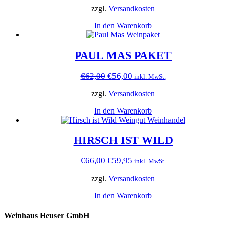
war:
ist:
zzgl.
Versandkosten
€64,50
€58,90.
In den Warenkorb
PAUL MAS PAKET
Ursprünglicher
Aktueller
€
62,00
€
56,00
inkl. MwSt.
Preis
Preis
war:
ist:
zzgl.
Versandkosten
€62,00
€56,00.
In den Warenkorb
HIRSCH IST WILD
Ursprünglicher
Aktueller
€
66,00
€
59,95
inkl. MwSt.
Preis
Preis
war:
ist:
zzgl.
Versandkosten
€66,00
€59,95.
In den Warenkorb
Weinhaus Heuser GmbH