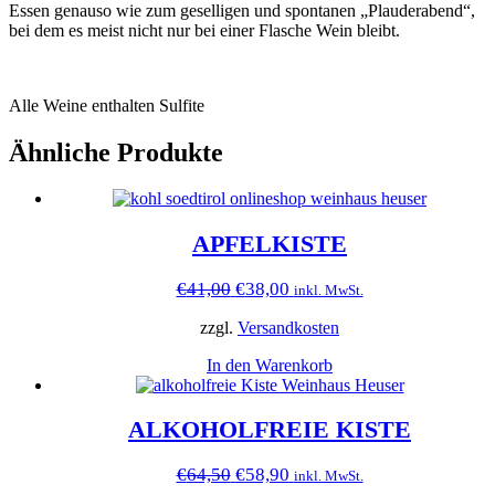
Essen genauso wie zum geselligen und spontanen „Plauderabend“,
bei dem es meist nicht nur bei einer Flasche Wein bleibt.
Alle Weine enthalten Sulfite
Ähnliche Produkte
APFELKISTE
Ursprünglicher
Aktueller
€
41,00
€
38,00
inkl. MwSt.
Preis
Preis
war:
ist:
zzgl.
Versandkosten
€41,00
€38,00.
In den Warenkorb
ALKOHOLFREIE KISTE
Ursprünglicher
Aktueller
€
64,50
€
58,90
inkl. MwSt.
Preis
Preis