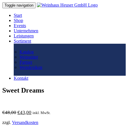
Toggle navigation
Start
Shop
Events
Unternehmen
Leistungen
Sortiment
Katalog
Weingüter
Partner
Weinlexikon
Kontakt
Sweet Dreams
Ursprünglicher
Aktueller
€
48,00
€
43,00
inkl. MwSt.
Preis
Preis
war:
ist:
zzgl.
Versandkosten
€48,00
€43,00.