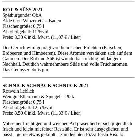
ROT & SÜSS 2021
Spätburgunder QbA
Alde Gott Winzer eG – Baden
Flaschengröße: 0,75 l
Alkoholgehalt: 11 %vol
Preis: 8,30 € inkl. Mwst. (11,07 € / Liter)
Der Geruch wird geprägt von heimischen Früchten (Kirschen,
Erdbeeren und Himbeeren). Diese Aromen verstärken sich auf dem
Gaumen. Der Rot und Süß ist wunderbar fruchtig mit langem
Nachhall. Deutlich wahrnehmbare Süße und volle Fruchtaromen.
Das Genusserlebnis pur.
SCHNICK SCHNACK SCHNUCK 2021
Rotwein lieblich
Weingut Ellermann & Spiegel – Pfalz
Flaschengröße: 0,75 l
Alkoholgehalt: 12,5 %vol
Preis: 8,50 € inkl. Mwst. (11,33 € / Liter)
Mit seiner fruchtigen und weichen Art präsentiert er sich jugendlich
frisch und leicht mit feiner Restsüße. Er ist sehr ausgeglichen und
passt – gerne etwas gekühlt – zum leichten Pizza-Pasta-Risotto-