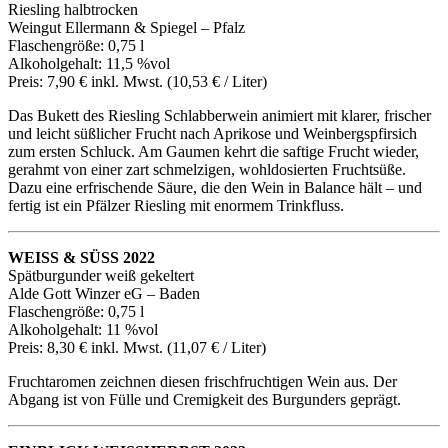
Riesling halbtrocken
Weingut Ellermann & Spiegel – Pfalz
Flaschengröße: 0,75 l
Alkoholgehalt: 11,5 %vol
Preis: 7,90 € inkl. Mwst. (10,53 € / Liter)
Das Bukett des Riesling Schlabberwein animiert mit klarer, frischer
und leicht süßlicher Frucht nach Aprikose und Weinbergspfirsich
zum ersten Schluck. Am Gaumen kehrt die saftige Frucht wieder,
gerahmt von einer zart schmelzigen, wohldosierten Fruchtsüße.
Dazu eine erfrischende Säure, die den Wein in Balance hält – und
fertig ist ein Pfälzer Riesling mit enormem Trinkfluss.
WEISS & SÜSS 2022
Spätburgunder weiß gekeltert
Alde Gott Winzer eG – Baden
Flaschengröße: 0,75 l
Alkoholgehalt: 11 %vol
Preis: 8,30 € inkl. Mwst. (11,07 € / Liter)
Fruchtaromen zeichnen diesen frischfruchtigen Wein aus. Der
Abgang ist von Fülle und Cremigkeit des Burgunders geprägt.