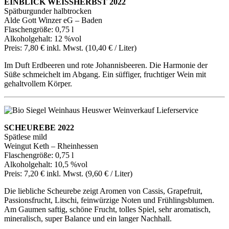
EINBLICK WEISSHERBST 2022
Spätburgunder halbtrocken
Alde Gott Winzer eG – Baden
Flaschengröße: 0,75 l
Alkoholgehalt: 12 %vol
Preis: 7,80 € inkl. Mwst. (10,40 € / Liter)
Im Duft Erdbeeren und rote Johannisbeeren. Die Harmonie der
Süße schmeichelt im Abgang. Ein süffiger, fruchtiger Wein mit
gehaltvollem Körper.
SCHEUREBE 2022
Spätlese mild
Weingut Keth – Rheinhessen
Flaschengröße: 0,75 l
Alkoholgehalt: 10,5 %vol
Preis: 7,20 € inkl. Mwst. (9,60 € / Liter)
Die liebliche Scheurebe zeigt Aromen von Cassis, Grapefruit,
Passionsfrucht, Litschi, feinwürzige Noten und Frühlingsblumen.
Am Gaumen saftig, schöne Frucht, tolles Spiel, sehr aromatisch,
mineralisch, super Balance und ein langer Nachhall.